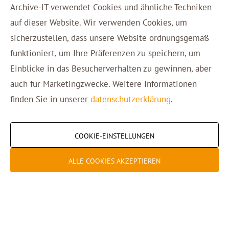
Archive-IT verwendet Cookies und ähnliche Techniken
auf dieser Website. Wir verwenden Cookies, um
sicherzustellen, dass unsere Website ordnungsgemäß
funktioniert, um Ihre Präferenzen zu speichern, um
Ich habe die
Hinweise zum Datenschutz
gelesen
Einblicke in das Besucherverhalten zu gewinnen, aber
und bin mit der Verwendung meiner Daten
auch für Marketingzwecke. Weitere Informationen
einverstanden *
finden Sie in unserer
datenschutzerklärung
.
VERSENDEN
COOKIE-EINSTELLUNGEN
ALLE COOKIES AKZEPTIEREN