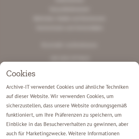
Gesundheitswesen
Behörden, Städte und Kommunen
Hochschulen und Universitäten
Kontakt aufnehmen
+49 2431 97744 0
info@archive-it.de
Cookies
Gewerbestraße Süd 12
41812 Erkelenz
Archive-IT verwendet Cookies und ähnliche Techniken
auf dieser Website. Wir verwenden Cookies, um
Kunden-Login
sicherzustellen, dass unsere Website ordnungsgemäß
Kontakt
funktioniert, um Ihre Präferenzen zu speichern, um
Einblicke in das Besucherverhalten zu gewinnen, aber
auch für Marketingzwecke. Weitere Informationen
Copyright © 2026 Archive-IT