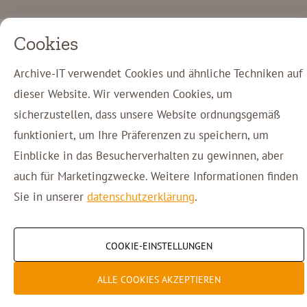
Cookies
Copyright © 2026 Archive-IT
Archive-IT verwendet Cookies und ähnliche Techniken auf
dieser Website. Wir verwenden Cookies, um
Cookie-Einstellungen
sicherzustellen, dass unsere Website ordnungsgemäß
funktioniert, um Ihre Präferenzen zu speichern, um
Einblicke in das Besucherverhalten zu gewinnen, aber
auch für Marketingzwecke. Weitere Informationen finden
Sie in unserer
datenschutzerklärung
.
COOKIE-EINSTELLUNGEN
ALLE COOKIES AKZEPTIEREN