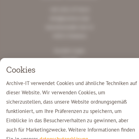
+49 2431 97744 0
info@archive-it.de
Gewerbestraße Süd 12
41812 Erkelenz
Kunden-Login
Kontakt
Cookies
Archive-IT verwendet Cookies und ähnliche Techniken auf
Copyright © 2026 Archive-IT
dieser Website. Wir verwenden Cookies, um
sicherzustellen, dass unsere Website ordnungsgemäß
funktioniert, um Ihre Präferenzen zu speichern, um
Cookie-Einstellungen
Einblicke in das Besucherverhalten zu gewinnen, aber
auch für Marketingzwecke. Weitere Informationen finden