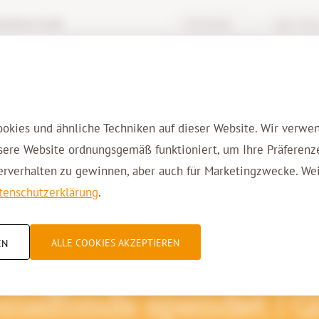
chive-it.de
Wissensbasis
Login Virtua
enstleistungen
Lösungen
Branchen
ookies und ähnliche Techniken auf dieser Website. Wir verwe
nsere Website ordnungsgemäß funktioniert, um Ihre Präferenz
erverhalten zu gewinnen, aber auch für Marketingzwecke. We
tenschutzerklärung
.
ALLE COOKIES AKZEPTIEREN
EN
zialfonds spendet | 