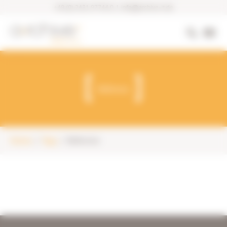
+49 (0) 2431 97744 0
|
info@archive-it.de
Referenz
Home
Tags
Referenz