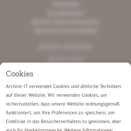
Unternehmen
Gesundheitswesen
Behörden, Städte und Kommunen
Hochschulen und Universitäten
Kontakt aufnehmen
+49 2431 97744 0
info@archive-it.de
Cookies
Gewerbestraße Süd 12
41812 Erkelenz
Archive-IT verwendet Cookies und ähnliche Techniken
auf dieser Website. Wir verwenden Cookies, um
Kunden-Login
sicherzustellen, dass unsere Website ordnungsgemäß
Kontakt
funktioniert, um Ihre Präferenzen zu speichern, um
Einblicke in das Besucherverhalten zu gewinnen, aber
auch für Marketingzwecke. Weitere Informationen