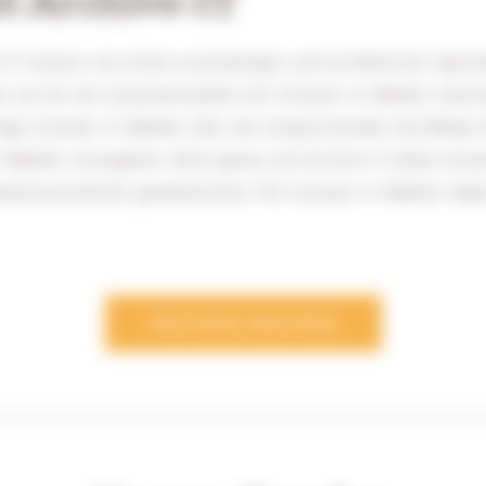
IT müssen von einem zuverlässigen und zertifizierten Spezi
en uns für die Zusammenarbeit mit Schuster & Walther ents
rfügt Schuster & Walther über die entsprechenden Zertifikate
 Walther einzugehen. Denn genau wie Archive-IT selbst müss
ationssicherheit gewährleisten. Mit Schuster & Walther habe
WEITERE PARTNER