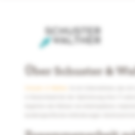
Über Schuster & Wa
Schuster & Walther
ist ein Unternehmen, das sich 
in Deutschland bei der Optimierung ihrer IT unte
begleiten den Rollout von Arbeitsplätzen, implem
kundenspezifischen Anforderungen. Kontinuierliche
Zusammenarbeit mit