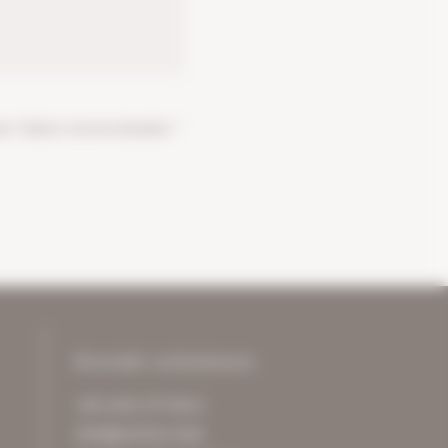
r Daten einverstanden *
Kontakt aufnehmen
+49 2431 97744 0
info@archive-it.de