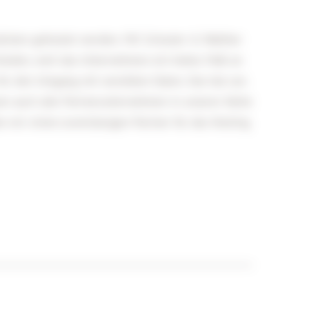
alisten gehostet werden. Mit Schuster & Walther
chieden, weil das Unternehmen ein hohes Maß an
 für den Umgang mit sensiblen Daten. Das hat uns
en auch alle Partnerunternehmen in unserer Kette
n wir einen zuverlässigen Partner für das Hosting