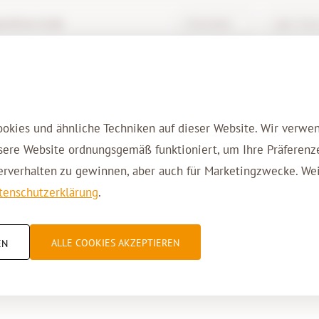
chive-it.de
Wissensbasis
Login Virtua
enstleistungen
Lösungen
Branchen
ookies und ähnliche Techniken auf dieser Website. Wir verwe
nsere Website ordnungsgemäß funktioniert, um Ihre Präferenz
erverhalten zu gewinnen, aber auch für Marketingzwecke. We
tenschutzerklärung
.
Schuster & Walther
ALLE COOKIES AKZEPTIEREN
EN