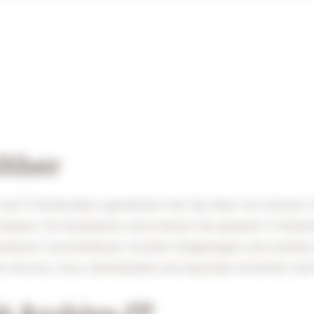
lther
auf IT-Infrastruktur spezialisiert hat. Das Team von Schuster
rstützen. Sie konzipieren und erneuern die gesamte IT-Infras
entieren verschiedenste virtuelle Umgebungen und erstellen 
 Services, SLAs, Individualität und maximale Sicherheit sind 
 Archive-IT