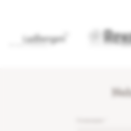
Neh
Firmenname
*