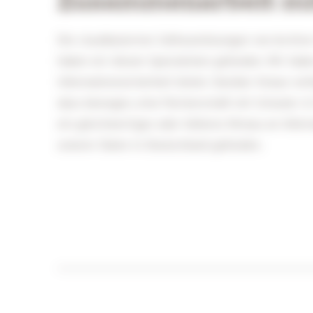
Die cloudbasierten Softwarelösungen von Archive-
haben wir diesen Spezialisten gefunden. Wir hab
Informationssicherheit bietet. Darüber hinaus ve
dazu bewogen, eine Partnerschaft mit Schuster &
ein gleichwertiges oder höheres Niveau an Inform
unserer Daten in Deutschland gefunden.