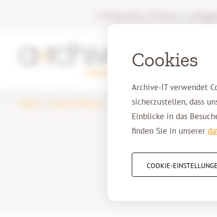
+49 (0) 2431 97744 0
|
info@ar
Cookies
Di
Archive-IT verwendet C
sicherzustellen, dass u
Home
Unsere Partner
Schuster & Walther
Einblicke in das Besuch
finden Sie in unserer
da
COOKIE-EINSTELLUNG