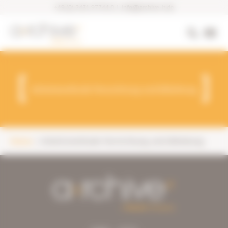
+49 (0) 2431 97744 0
|
info@archive-it.de
Arbeitsmethode Vernichtung und Abhebung
Home
Arbeitsmethode Vernichtung und Abhebung