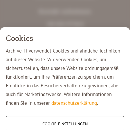
Kontakt aufnehmen
+49 2431 97744 0
info@archive-it.de
Cookies
Gewerbestraße Süd 12
41812 Erkelenz
Archive-IT verwendet Cookies und ähnliche Techniken
auf dieser Website. Wir verwenden Cookies, um
Kunden-Login
sicherzustellen, dass unsere Website ordnungsgemäß
Kontakt
funktioniert, um Ihre Präferenzen zu speichern, um
Einblicke in das Besucherverhalten zu gewinnen, aber
auch für Marketingzwecke. Weitere Informationen
Copyright © 2026 Archive-IT
finden Sie in unserer
datenschutzerklärung
.
COOKIE-EINSTELLUNGEN
Cookie-Einstellungen