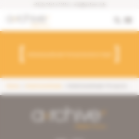
+49 (0) 2431 97744 0
|
info@archive-it.de
Arbeitsmethode Virtual Archive SaaS
Home
Arbeitsmethode
Arbeitsmethode Virtual Archive SaaS