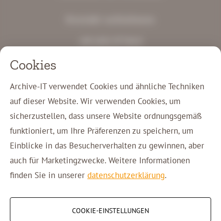
Kontakt aufnehmen
+49 2431 97744 0
info@archive-it.de
Cookies
Gewerbestraße Süd 12
41812 Erkelenz
Archive-IT verwendet Cookies und ähnliche Techniken
auf dieser Website. Wir verwenden Cookies, um
Kunden-Login
sicherzustellen, dass unsere Website ordnungsgemäß
Kontakt
funktioniert, um Ihre Präferenzen zu speichern, um
Einblicke in das Besucherverhalten zu gewinnen, aber
auch für Marketingzwecke. Weitere Informationen
Copyright © 2026 Archive-IT
finden Sie in unserer
datenschutzerklärung
.
COOKIE-EINSTELLUNGEN
Cookie-Einstellungen